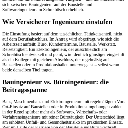
sich zwischen Bauingenieur auf der Baustelle und
Softwareingenieur am Schreibtisch erheblich.
Wie Versicherer Ingenieure einstufen
Die Einstufung basiert auf dem tatsächlichen Tätigkeitsanteil, nicht
auf dem Berufsabschluss. Im Antrag wird abgefragt, wie sich die
Arbeitszeit aufteilt: Büro, Kundentermine, Baustelle, Werkstatt,
Reisetätigkeit. Ein Elektroingenieur, der ausschließlich am
Schreibtisch entwickelt und plant, wird deutlich günstiger eingestuft
als ein Kollege mit gleichem Abschluss, der regelmäßig auf
Baustellen oder in Produktionshallen unterwegs ist – selbst wenn
beide denselben Titel tragen.
Bauingenieur vs. Büroingenieur: die
Beitragsspanne
Bau-, Maschinenbau- und Elektroingenieure mit regelmäßigem Vor-
Ort-Einsatz auf Baustellen oder in Produktionsumgebungen zahlen
in der Regel spürbar mehr als Software-, Wirtschafts- oder
Verfahrensingenieure mit reiner Bürotätigkeit. Der Unterschied liegt
am erhöhten Unfall- und Gesundheitsrisiko im praktischen Einsatz.
Wer im Laufe der Karriere von der Baustelle ins Büro wechselt –