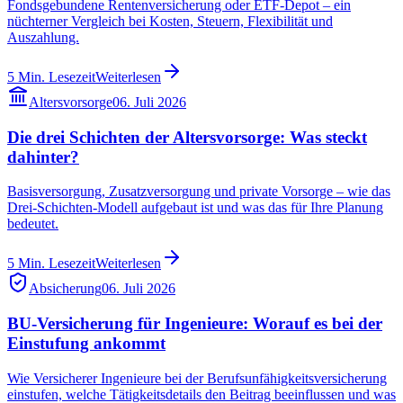
Fondsgebundene Rentenversicherung oder ETF-Depot – ein
nüchterner Vergleich bei Kosten, Steuern, Flexibilität und
Auszahlung.
5
Min. Lesezeit
Weiterlesen
Altersvorsorge
06. Juli 2026
Die drei Schichten der Altersvorsorge: Was steckt
dahinter?
Basisversorgung, Zusatzversorgung und private Vorsorge – wie das
Drei-Schichten-Modell aufgebaut ist und was das für Ihre Planung
bedeutet.
5
Min. Lesezeit
Weiterlesen
Absicherung
06. Juli 2026
BU-Versicherung für Ingenieure: Worauf es bei der
Einstufung ankommt
Wie Versicherer Ingenieure bei der Berufsunfähigkeitsversicherung
einstufen, welche Tätigkeitsdetails den Beitrag beeinflussen und was