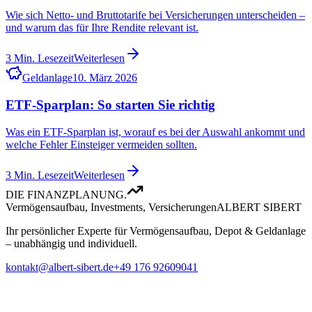
Wie sich Netto- und Bruttotarife bei Versicherungen unterscheiden –
und warum das für Ihre Rendite relevant ist.
3
Min. Lesezeit
Weiterlesen
Geldanlage
10. März 2026
ETF-Sparplan: So starten Sie richtig
Was ein ETF-Sparplan ist, worauf es bei der Auswahl ankommt und
welche Fehler Einsteiger vermeiden sollten.
3
Min. Lesezeit
Weiterlesen
DIE FINANZPLANUNG.
Vermögensaufbau, Investments, Versicherungen
ALBERT SIBERT
Ihr persönlicher Experte für Vermögensaufbau, Depot & Geldanlage
– unabhängig und individuell.
kontakt@albert-sibert.de
+49 176 92609041