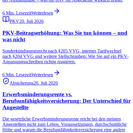
6
Min. Lesezeit
Weiterlesen
PKV
20. Juli 2026
PKV-Beitragserhöhung: Was Sie tun können – und
was nicht
Sonderkündigungsrecht nach §205 VVG, interner Tarifwechsel
nach §204 VVG und weitere Stellschrauben: Wie Sie auf ein PKV-
Anpassungsschreiben richtig reagieren.
6
Min. Lesezeit
Weiterlesen
Absicherung
20. Juli 2026
Erwerbsminderungsrente vs.
Berufsunfähigkeitsversicherung: Der Unterschied für
Angestellte
Die gesetzliche Erwerbsminderungsrente reicht bei den meisten
Angestellten nicht zum Leben. Voraussetzungen, durchschnittliche
Höhe und warum die Berufsunfähigkeitsversicherung eine andere