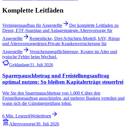
Komplette Leitfäden
Vermögensaufbau für Angestellte
Der komplette Leitfaden zu
Depot, ETF-Sparplan und Anlagestrategie.
Altersvorsorge für
Angestellte
Rentenlücke, Drei-Schichten-Modell, bAV, Rürup
und Altersvorsorgedepot.
Private Krankenversicherung für
Angestellte
Versicherungspflichtgrenze, Kosten im Alter und
typische Fehler beim Wechsel.
Geldanlage
31. Juli 2026
Sparerpauschbetrag und Freistellungsauftrag
optimal nutzen: So bleiben Kapitalerträge steuerfrei
Wie Sie den Sparerpauschbetrag von 1.000 € über den
Freistellungsauftrag ausschöpfen, auf mehrere Banken verteilen und
wann sich die Günstigerprüfung lohnt.
6
Min. Lesezeit
Weiterlesen
Altersvorsorge
30. Juli 2026