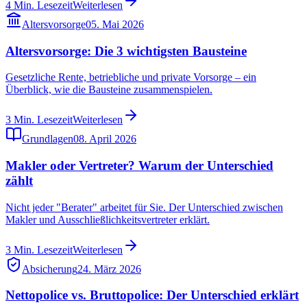
4
Min. Lesezeit
Weiterlesen
Altersvorsorge
05. Mai 2026
Altersvorsorge: Die 3 wichtigsten Bausteine
Gesetzliche Rente, betriebliche und private Vorsorge – ein
Überblick, wie die Bausteine zusammenspielen.
3
Min. Lesezeit
Weiterlesen
Grundlagen
08. April 2026
Makler oder Vertreter? Warum der Unterschied
zählt
Nicht jeder "Berater" arbeitet für Sie. Der Unterschied zwischen
Makler und Ausschließlichkeitsvertreter erklärt.
3
Min. Lesezeit
Weiterlesen
Absicherung
24. März 2026
Nettopolice vs. Bruttopolice: Der Unterschied erklärt