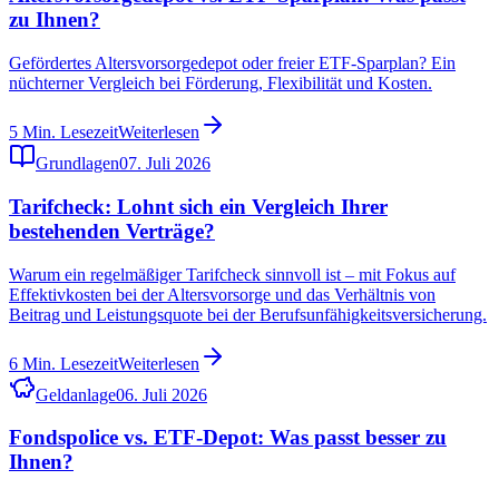
zu Ihnen?
Gefördertes Altersvorsorgedepot oder freier ETF-Sparplan? Ein
nüchterner Vergleich bei Förderung, Flexibilität und Kosten.
5
Min. Lesezeit
Weiterlesen
Grundlagen
07. Juli 2026
Tarifcheck: Lohnt sich ein Vergleich Ihrer
bestehenden Verträge?
Warum ein regelmäßiger Tarifcheck sinnvoll ist – mit Fokus auf
Effektivkosten bei der Altersvorsorge und das Verhältnis von
Beitrag und Leistungsquote bei der Berufsunfähigkeitsversicherung.
6
Min. Lesezeit
Weiterlesen
Geldanlage
06. Juli 2026
Fondspolice vs. ETF-Depot: Was passt besser zu
Ihnen?