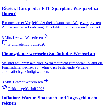
Riester, Rürup oder ETF-Sparplan: Was passt zu
Ihnen?
Ein nüchterner Vergleich der drei bekanntesten Wege zur privaten
Altersvorsorge – Förderung, Flexibilität und Kosten im Überblick.
3
Min. Lesezeit
Weiterlesen
Grundlagen
03. Juli 2026
Finanzplaner wechseln: So läuft der Wechsel ab
Sie sind bei Ihrem aktuellen Vermittler nicht zufrieden? So läuft ein
Finanzplanerwechsel ab – ohne dass bestehende Verträge
automatisch gekündigt werden.
3
Min. Lesezeit
Weiterlesen
Geldanlage
03. Juli 2026
Inflation: Warum Sparbuch und Tagesgeld nicht
reichen