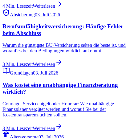
4
Min. Lesezeit
Weiterlesen
Absicherung
03. Juli 2026
Berufsunfähigkeitsversicherung: Häufige Fehler
beim Abschluss
Warum die günstigste BU-Versicherung selten die beste ist, und
worauf es bei den Bedingungen wirklich ankommt.
3
Min. Lesezeit
Weiterlesen
Grundlagen
03. Juli 2026
Was kostet eine unabhängige Finanzberatung
wirklich?
Courtage, Serviceentgelt oder Honorar: Wie unabhängige
Finanzplaner vergütet werden und worauf Sie bei der
Kostentransparenz achten sollten.
3
Min. Lesezeit
Weiterlesen
Altersvorsorge
03. Juli 2026