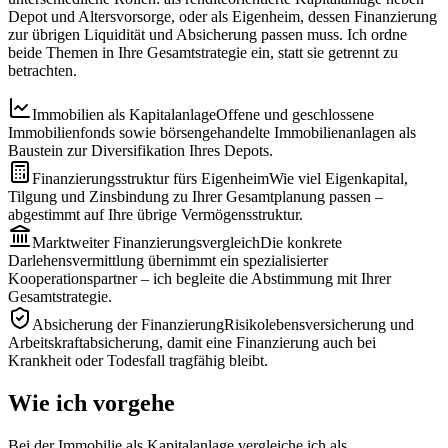
Depot und Altersvorsorge, oder als Eigenheim, dessen Finanzierung
zur übrigen Liquidität und Absicherung passen muss. Ich ordne
beide Themen in Ihre Gesamtstrategie ein, statt sie getrennt zu
betrachten.
Immobilien als Kapitalanlage
Offene und geschlossene
Immobilienfonds sowie börsengehandelte Immobilienanlagen als
Baustein zur Diversifikation Ihres Depots.
Finanzierungsstruktur fürs Eigenheim
Wie viel Eigenkapital,
Tilgung und Zinsbindung zu Ihrer Gesamtplanung passen –
abgestimmt auf Ihre übrige Vermögensstruktur.
Marktweiter Finanzierungsvergleich
Die konkrete
Darlehensvermittlung übernimmt ein spezialisierter
Kooperationspartner – ich begleite die Abstimmung mit Ihrer
Gesamtstrategie.
Absicherung der Finanzierung
Risikolebensversicherung und
Arbeitskraftabsicherung, damit eine Finanzierung auch bei
Krankheit oder Todesfall tragfähig bleibt.
Wie ich vorgehe
Bei der Immobilie als Kapitalanlage vergleiche ich als